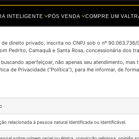
A INTELIGENTE
PÓS VENDA
COMPRE UM VALTR
a de direito privado, inscrita no CNPJ sob o nº 90.063.736
Dom Pedrito, Camaquã e Santa Rosa, concessionária dos tr
e buscando aperfeiçoar, não apenas seu atendimento, ma
lítica de Privacidade (“Política”), para lhe informar, de fo
ão
ão relacionada à pessoa natural identificada ou identificável.
soal sobre origem racial ou étnica, convicção religiosa, opinião polí