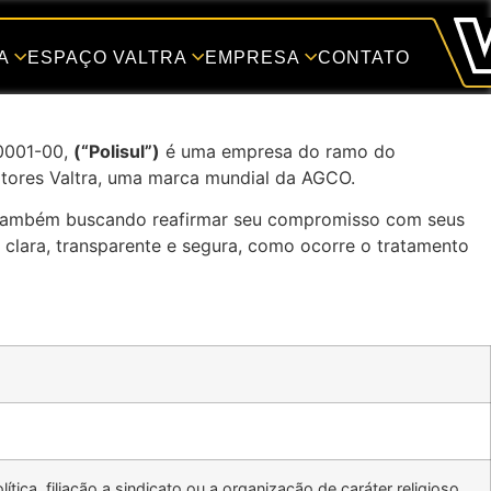
A
ESPAÇO VALTRA
EMPRESA
CONTATO
/0001-00,
(“Polisul”)
é uma empresa do ramo do
atores Valtra, uma marca mundial da AGCO.
s também buscando reafirmar seu compromisso com seus
rma clara, transparente e segura, como ocorre o tratamento
tica, filiação a sindicato ou a organização de caráter religioso,