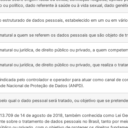
co ou político, dado referente à saúde ou à vida sexual, dado gené
o estruturado de dados pessoais, estabelecido em um ou em vários 
natural a quem se referem os dados pessoais que são objeto de t
natural ou jurídica, de direito público ou privado, a quem compet
atural ou jurídica, de direito público ou privado, que realiza o t
indicada pelo controlador e operador para atuar como canal de com
ade Nacional de Proteção de Dados (ANPD).
pelo qual o dado pessoal será tratado, ou objetivo que se pretend
º 13.709 de 14 de agosto de 2018, também conhecida como Lei Ger
te sobre o tratamento de dados pessoais no Brasil, tanto por meios
público ou privado, com o objetivo de proteger os direitos fundame