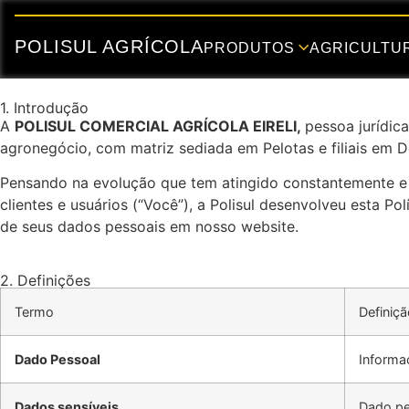
POLISUL AGRÍCOLA
PRODUTOS
AGRICULTUR
1. Introdução
A
POLISUL COMERCIAL AGRÍCOLA EIRELI,
pessoa jurídic
agronegócio, com matriz sediada em Pelotas e filiais em 
Pensando na evolução que tem atingido constantemente 
clientes e usuários (“Você”), a Polisul desenvolveu esta Po
de seus dados pessoais em nosso website.
2. Definições
Termo
Definiç
Dado Pessoal
Informaç
Dados sensíveis
Dado pes