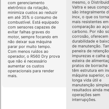
mesmo, o Distribuid
com gerenciamento
Valtra e seus comp
eletrônico da rotação,
são integralmente 
minimiza custos ao reduzir
inox, o que os torn
em até 35% o consumo de
mais resistentes em
combustível. Está equipado
comparação ao aço
com sensores capazes de
carbono. Por não s
evitar falhas graves do
corrosão, oferecem
motor, sempre focando em
durabilidade e baix
não deixar sua máquina
de manutenção. Tan
parar por muito tempo.
peneira de retenção
Com menos ruídos ao
impurezas e calha 
operador, o R560 Dry prova
esteira de alimenta
que não é necessário
pratos de borrach
aumentar os custos
têm estrutura em i
operacionais para render
máquina superior, 
mais.
longa vida útil e
manutenção simples
resultados ainda me
operações sem
interrupções.