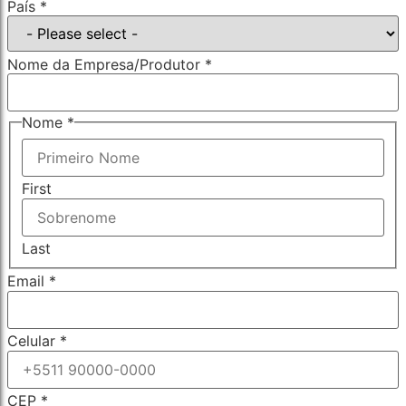
País
*
Nome da Empresa/Produtor
*
Nome
*
First
Last
Email
*
CEP
Celular
*
de
da
CEP
*