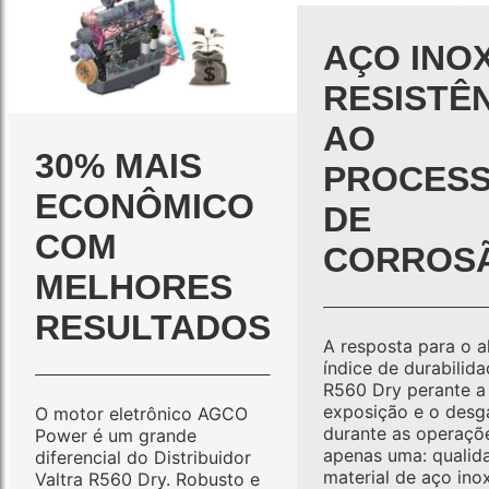
AÇO INOX
RESISTÊ
AO
30% MAIS
PROCES
ECONÔMICO
DE
COM
CORROS
MELHORES
RESULTADOS
A resposta para o a
índice de durabilid
R560 Dry perante a
exposição e o desg
O motor eletrônico AGCO
durante as operaçõ
Power é um grande
apenas uma: qualid
diferencial do Distribuidor
material de aço inox
Valtra R560 Dry. Robusto e