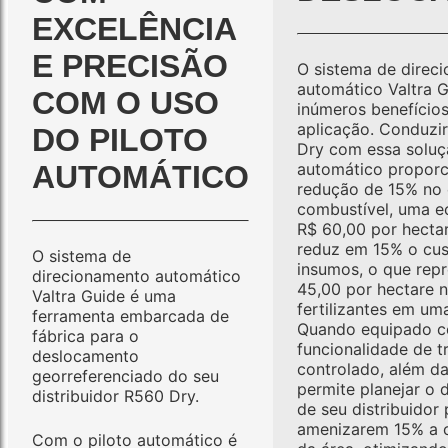
EXCELÊNCIA
E PRECISÃO
O sistema de direc
automático Valtra 
COM O USO
inúmeros benefícios
aplicação. Conduzi
DO PILOTO
Dry com essa soluç
AUTOMÁTICO
automático propor
redução de 15% no 
combustível, uma e
R$ 60,00 por hect
reduz em 15% o cu
O sistema de
insumos, o que rep
direcionamento automático
45,00 por hectare n
Valtra Guide é uma
fertilizantes em um
ferramenta embarcada de
Quando equipado 
fábrica para o
funcionalidade de t
deslocamento
controlado, além d
georreferenciado do seu
permite planejar o
distribuidor R560 Dry.
de seu distribuidor 
amenizarem 15% a
Com o piloto automático é