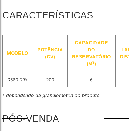
CARACTERÍSTICAS
CAPACIDADE
POTÊNCIA
DO
LA
MODELO
(CV)
RESERVATÓRIO
DIS
3
(M
)
R560 DRY
200
6
* dependendo da granulometria do produto
PÓS-VENDA