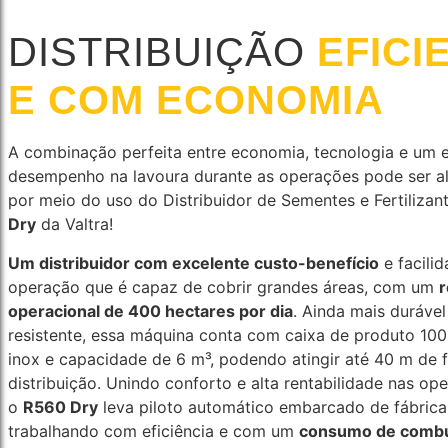
DISTRIBUIÇÃO
EFICI
E COM ECONOMIA
A combinação perfeita entre economia, tecnologia e um 
desempenho na lavoura durante as operações pode ser a
por meio do uso do Distribuidor de Sementes e Fertilizan
Dry
da Valtra!
Um distribuidor com excelente custo-benefício
e facili
operação que é capaz de cobrir grandes áreas, com um
operacional de 400 hectares por dia
. Ainda mais durável
resistente, essa máquina conta com caixa de produto 10
inox e capacidade de 6 m³, podendo atingir até 40 m de f
distribuição. Unindo conforto e alta rentabilidade nas op
o
R560 Dry
leva piloto automático embarcado de fábrica
trabalhando com eficiência e com um
consumo de combus