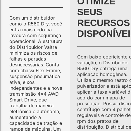
OTIMIZE
SEUS
Com um distribuidor
RECURSOS
como o R560 Dry, você
entra mais cedo na
DISPONÍVE
lavoura com segurança
operacional. A estrutura
do Distribuidor Valtra
minimiza os riscos de
Com baixo coeficiente 
falhas e paradas
variação, o Distribuidor
desnecessárias. Conta
R560 Dry entrega uma
com chassi Flex Frame,
aplicação homogênea.
suspensão pneumática
Utiliza o mesmo rastro 
ativa, eixos
pulverizador e está apt
independentes e a nova
aplicar a taxa variável d
transmissão 4×4 AWD
acordo com mapa de
Smart Drive, que
prescrição. Possui disco
trabalha de maneira
centrífugo com 4 palhet
eletrônica e autônoma,
reguláveis e controle de
aumentando a
rpm dos pratos de
capacidade de tração e
distribuição. Distribui d
rampa da máquina. Um