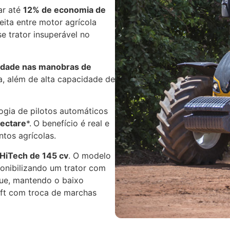
ar até
12% de economia de
eita entre motor agrícola
 trator insuperável no
lidade nas manobras de
a, além de alta capacidade de
ogia de pilotos automáticos
hectare
*.
O benefício é real e
tos agrícolas.
HiTech de 145 cv
. O modelo
ponibilizando um trator com
que, mantendo o baixo
ft com troca de marchas