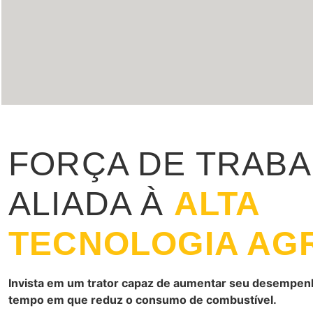
FORÇA DE TRAB
ALIADA À
ALTA
TECNOLOGIA AG
Invista em um trator capaz de aumentar seu desempen
tempo em que reduz o consumo de combustível.