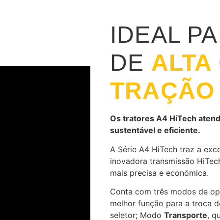
IDEAL P
DE
ALTA
TRAÇÃO
Os tratores A4 HiTech aten
sustentável e eficiente.
A Série A4 HiTech traz a exce
inovadora transmissão HiTech
mais precisa e econômica.
Conta com três modos de o
melhor função para a troca 
seletor; Modo
Transporte
, q